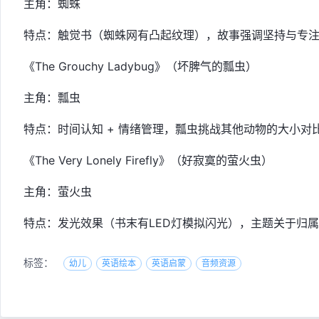
主角：蜘蛛
特点：触觉书（蜘蛛网有凸起纹理），故事强调坚持与专
《The Grouchy Ladybug》（坏脾气的瓢虫）
主角：瓢虫
特点：时间认知 + 情绪管理，瓢虫挑战其他动物的大小对
《The Very Lonely Firefly》（好寂寞的萤火虫）
主角：萤火虫
特点：发光效果（书末有LED灯模拟闪光），主题关于归
标签：
幼儿
英语绘本
英语启蒙
音频资源