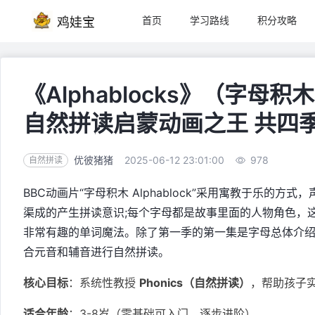
首页
学习路线
积分攻略
鸡娃宝
《Alphablocks》（字母积
自然拼读启蒙动画之王 共四
优彼猪猪
2025-06-12 23:01:00
978
自然拼读
BBC动画片“字母积木 Alphablock”采用寓教于乐的方式
渠成的产生拼读意识;每个字母都是故事里面的人物角色，
非常有趣的单词魔法。除了第一季的第一集是字母总体介
合元音和辅音进行自然拼读。
核心目标
：系统性教授
Phonics（自然拼读）
，帮助孩子
适合年龄
：3-8岁（零基础可入门，逐步进阶）