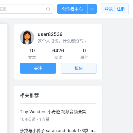
创作者中心
登录
注册
user82539
这个人很懒，什么都没写~
10
6426
0
文章
阅读
粉丝
关注
私信
相关推荐
Tiny Wonders 小奇迹 视频音频全集
104
阅读
·
1
点赞
莎拉与小鸭子 sarah and duck 1-3季 mp3 mp4英文字幕