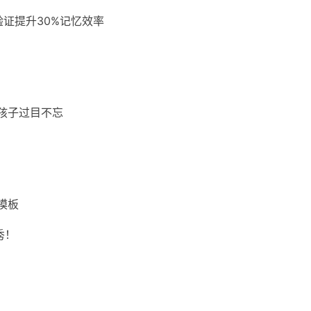
验证提升30%记忆效率
让孩子过目不忘
务模板
秀！