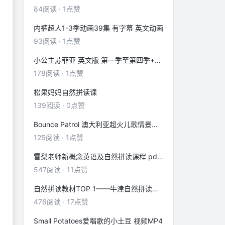
84
阅读
·
1
点赞
内裤超人1-3季动画39集 有字幕 英文动画
93
阅读
·
1
点赞
小公主苏菲亚 英文版 第一季至第四季+剧场版mkv
178
阅读
·
1
点赞
松果妈妈自然拼读课
139
阅读
·
0
点赞
Bounce Patrol 澳大利亚超火儿歌情景剧 mp4
125
阅读
·
1
点赞
雪梨老师新概念英语及自然拼读课程 pdf 视频等
547
阅读
·
11
点赞
自然拼读教材TOP 1——牛津自然拼读世界Oxford Phonics World!
476
阅读
·
17
点赞
Small Potatoes爱唱歌的小土豆 视频MP4