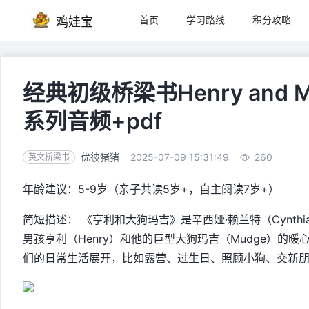
首页
学习路线
积分攻略
鸡娃宝
经典初级桥梁书Henry and
系列音频+pdf
优彼猪猪
2025-07-09 15:31:49
260
英文桥梁书
年龄建议：5-9岁（亲子共读5岁+，自主阅读7岁+）
简短描述： 《亨利和大狗玛吉》是辛西娅·赖兰特（Cynthi
男孩亨利（Henry）和他的巨型大狗玛吉（Mudge）的
们的日常生活展开，比如露营、过生日、照顾小狗、交新