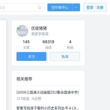
创作者中心
登录
注册
优彼猪猪
我爱学英语
145
68319
4
文章
阅读
粉丝
关注
私信
相关推荐
[2009三国演义动画版][52集全国语中字]
317
阅读
·
9
点赞
耶鲁写给孩子看的小历史系列丛书 A Little History