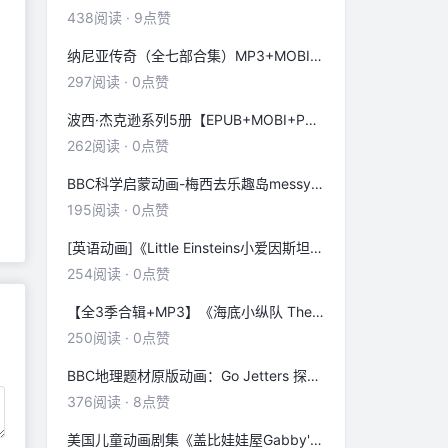
438
阅读
·
9
点赞
纳尼亚传奇（全七部合集）MP3+MOBI+EPUB
297
阅读
·
0
点赞
波西·杰克逊系列5册【EPUB+MOBI+PDF+MP3】
262
阅读
·
0
点赞
BBC科学启蒙动画-梅西去乐趣岛messy goes to okido52集【英语英字】视频、音频、台词本
195
阅读
·
0
点赞
[英语动画]《Little Einsteins小爱因斯坦》[英文字幕]两季MP4全+电影版
254
阅读
·
0
点赞
【全3季合辑+MP3】《海底小纵队 The Octonauts》
250
阅读
·
0
点赞
BBC地理题材原版动画：Go Jetters 探险冲冲冲 三季MP4 全
376
阅读
·
8
点赞
美国儿童动画剧集《盖比娃娃屋Gabby's Dollhouse》音频、真人动画、台词本