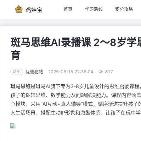
首页
学习路线
积分攻略
鸡娃宝
斑马思维AI录播课 2～8岁
育
优彼猪猪
2025-06-15 22:36:04
827
幼小
斑马思维
是斑马AI旗下专为3-8岁儿童设计的思维启蒙课
孩子的逻辑思维、数学能力及问题解决能力。课程内容涵
心模块，采用“AI互动+真人辅导”模式，循序渐进提升孩
入生活场景，搭配生动IP形象和激励体系，让孩子在玩中