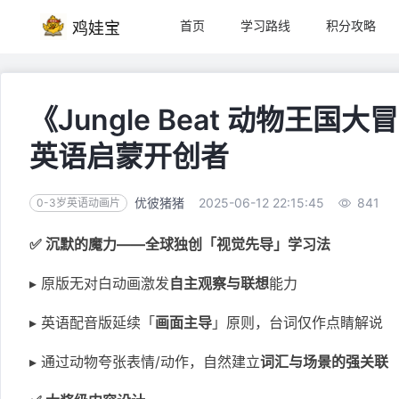
首页
学习路线
积分攻略
鸡娃宝
《Jungle Beat 动物王
英语启蒙开创者
优彼猪猪
2025-06-12 22:15:45
841
0-3岁英语动画片
✅ 沉默的魔力——全球独创「视觉先导」学习法
▸ 原版无对白动画激发
自主观察与联想
能力
▸ 英语配音版延续「
画面主导
」原则，台词仅作点睛解说
▸ 通过动物夸张表情/动作，自然建立
词汇与场景的强关联