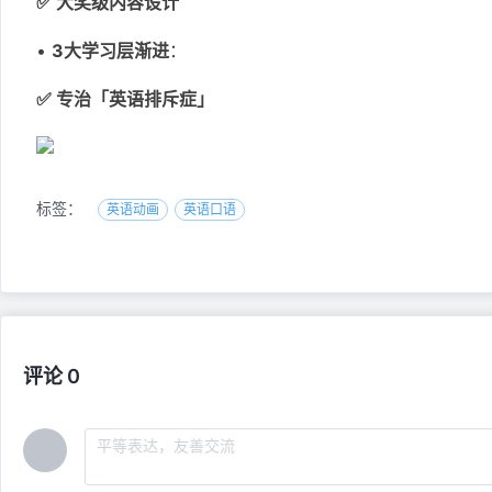
✅ 大奖级内容设计
•
3大学习层渐进
：
✅ 专治「英语排斥症」
标签：
英语动画
英语口语
评论 0